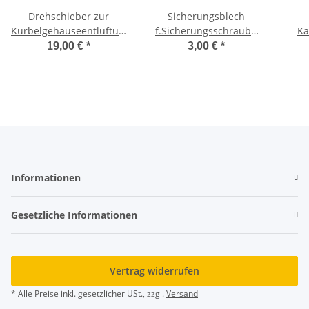
Drehschieber zur
Sicherungsblech
Kurbelgehäuseentlüftung
f.Sicherungsschraube
Ka
AWO
Kurbelwelle AWO T/S
A
19,00 €
*
3,00 €
*
Informationen
Gesetzliche Informationen
Vertrag widerrufen
* Alle Preise inkl. gesetzlicher USt., zzgl.
Versand