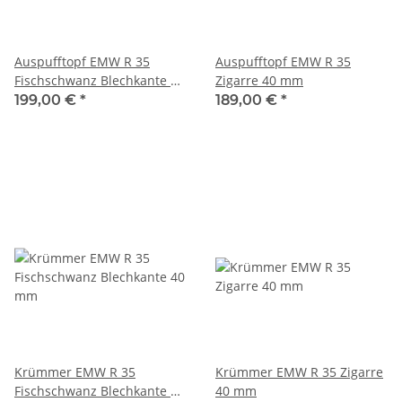
Auspufftopf EMW R 35
Auspufftopf EMW R 35
Fischschwanz Blechkante 40
Zigarre 40 mm
mm
199,00 €
*
189,00 €
*
Krümmer EMW R 35
Krümmer EMW R 35 Zigarre
Fischschwanz Blechkante 40
40 mm