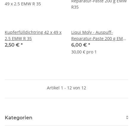
Kupferfülldichtring 42 x 49 x
Liqui Moly - Auspuff-
2.5 EMW R 35
Reparatur-Paste 200 g EMW
R35
2,50 €
*
6,00 €
*
30,00 € pro 1
Artikel 1 - 12 von 12
Kategorien