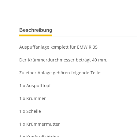
weitere Registerkarten anzeigen
Beschreibung
Auspuffanlage komplett für EMW R 35
Der Krümmerdurchmesser beträgt 40 mm.
Zu einer Anlage gehören folgende Teile:
1 x Auspufftopf
1 x Krümmer
1 x Schelle
1 x Krümmermutter
1 x Kupferdichtring