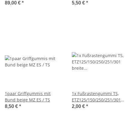
18"Trommelbremse chrom
89,00 €
*
5,50 €
*
Kleeblatt
1paar Griffgummis mit
1x Fußrastengummi TS,
Bund beige MZ ES / TS
ETZ125/150/250/251/301
breite Rippen
8,50 €
*
2,00 €
*