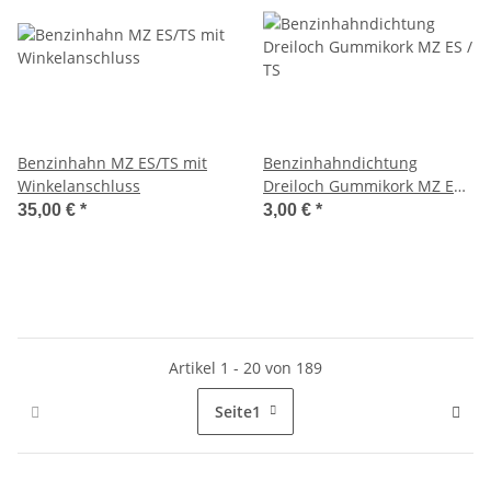
Benzinhahn MZ ES/TS mit
Benzinhahndichtung
Winkelanschluss
Dreiloch Gummikork MZ ES /
TS
35,00 €
*
3,00 €
*
Artikel 1 - 20 von 189
Seite
1