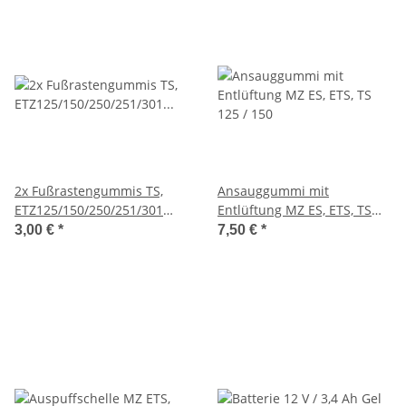
2x Fußrastengummis TS,
Ansauggummi mit
ETZ125/150/250/251/301
Entlüftung MZ ES, ETS, TS
breite Rippen
125 / 150
3,00 €
*
7,50 €
*