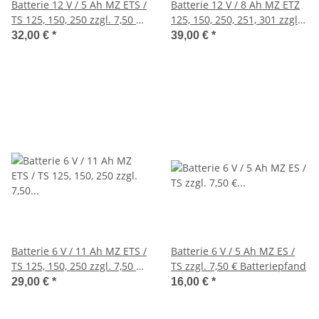
Batterie 12 V / 5 Ah MZ ETS /
Batterie 12 V / 8 Ah MZ ETZ
TS 125, 150, 250 zzgl. 7,50 €
125, 150, 250, 251, 301 zzgl.
Batteriepfand
7,50 € Batteriepfand
32,00 €
*
39,00 €
*
Batterie 6 V / 11 Ah MZ ETS /
Batterie 6 V / 5 Ah MZ ES /
TS 125, 150, 250 zzgl. 7,50 €
TS zzgl. 7,50 € Batteriepfand
Batteriepfand
29,00 €
*
16,00 €
*