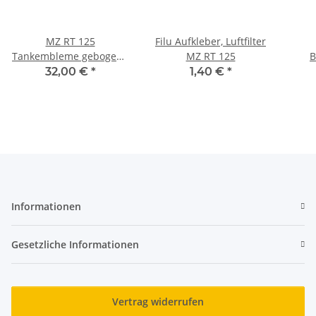
MZ RT 125
Filu Aufkleber, Luftfilter
Tankembleme gebogene
MZ RT 125
B
Form Aluminum
32,00 €
*
1,40 €
*
Informationen
Gesetzliche Informationen
Vertrag widerrufen