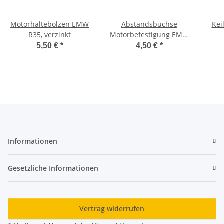
Motorhaltebolzen EMW
Abstandsbuchse
Kei
R35, verzinkt
Motorbefestigung EMW
R35
5,50 €
*
4,50 €
*
Informationen
Gesetzliche Informationen
Vertrag widerrufen