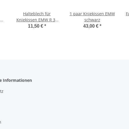
Halteblech für
1 paar Kniekissen EMW
F
5
Kniekissen EMW R 35
schwarz
rechts
11,50 €
*
43,00 €
*
he Informationen
tz
m