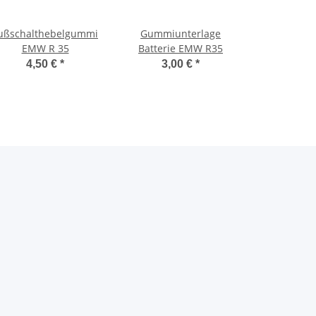
ußschalthebelgummi
Gummiunterlage
EMW R 35
Batterie EMW R35
4,50 €
*
3,00 €
*