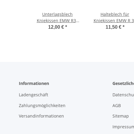
Unterlagsblech
Halteblech für
Kniekissen EMW R35
Kniekissen EMW R 3
links
links
12,00 €
*
11,50 €
*
Informationen
Gesetzlic
Ladengeschäft
Datenschu
Zahlungsmöglichkeiten
AGB
Versandinformationen
Sitemap
Impressu