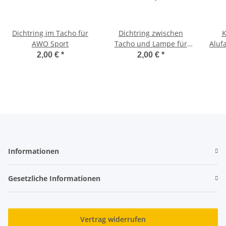
Dichtring im Tacho für
Dichtring zwischen
K
AWO Sport
Tacho und Lampe für
Aluf
AWO Sport
2,00 €
*
2,00 €
*
Informationen
Gesetzliche Informationen
Vertrag widerrufen