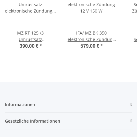
MZ RT 125 /3
IFA/ MZ BK 350
Umrüstsatz
elektronische Zündung
S
elektronische Zündung
12 V 150 W
Zü
390,00 €
*
579,00 €
*
zzgl. 7,50 Batteriepfand
Informationen
Gesetzliche Informationen