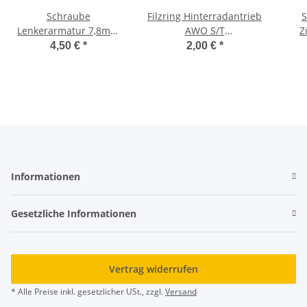
Schraube
Filzring Hinterradantrieb
S
Lenkerarmatur 7,8mm
AWO S/T
Z
zylindrisch verchromt
Abstandsbuchse
4,50 €
*
2,00 €
*
AWO S / T
Informationen
Gesetzliche Informationen
Vertrag widerrufen
* Alle Preise inkl. gesetzlicher USt., zzgl.
Versand