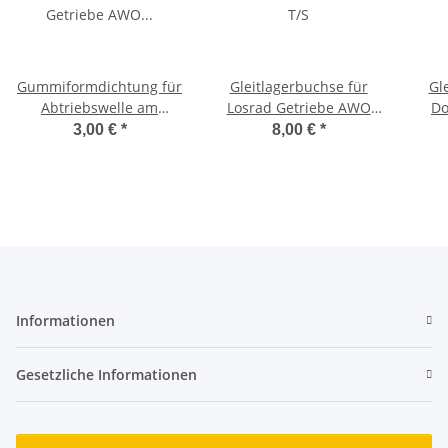
Gummiformdichtung für
Gleitlagerbuchse für
Gl
Abtriebswelle am
Losrad Getriebe AWO
Do
Getriebe AWO Touren
T/S
3,00 €
*
8,00 €
*
Informationen
Gesetzliche Informationen