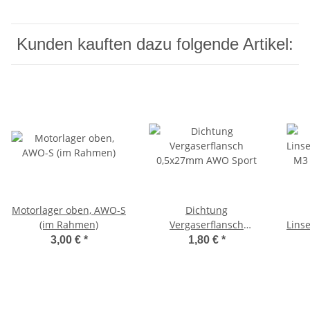
Kunden kauften dazu folgende Artikel:
Motorlager oben, AWO-S
Dichtung
(im Rahmen)
Vergaserflansch
Lins
0,5x27mm AWO Sport
M3
3,00 €
*
1,80 €
*
T