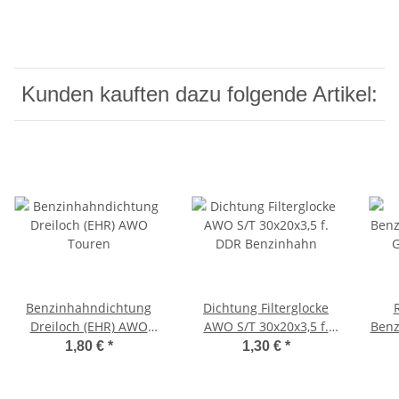
Kunden kauften dazu folgende Artikel:
Benzinhahndichtung
Dichtung Filterglocke
Dreiloch (EHR) AWO
AWO S/T 30x20x3,5 f.
Benz
Touren
DDR Benzinhahn
1,80 €
*
1,30 €
*