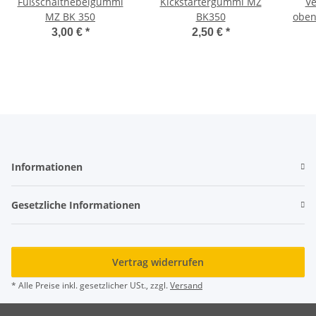
Fußschalthebelgummi
Kickstartergummi MZ
Ve
MZ BK 350
BK350
oben
v
3,00 €
*
2,50 €
*
Informationen
Gesetzliche Informationen
Vertrag widerrufen
* Alle Preise inkl. gesetzlicher USt., zzgl.
Versand