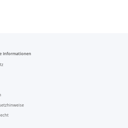
e Informationen
tz
m
setzhinweise
recht