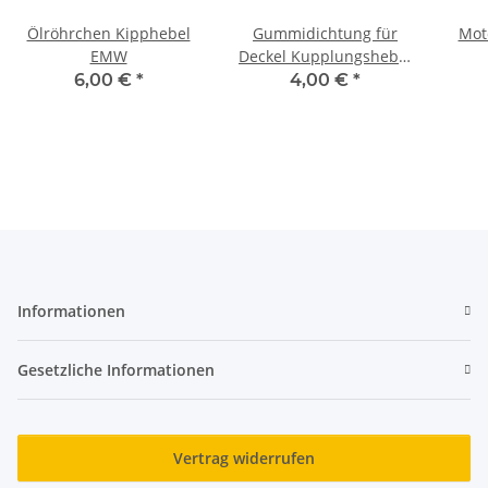
Ölröhrchen Kipphebel
Gummidichtung für
Mot
EMW
Deckel Kupplungshebel
EMW R35
Old
6,00 €
*
4,00 €
*
Informationen
Gesetzliche Informationen
Vertrag widerrufen