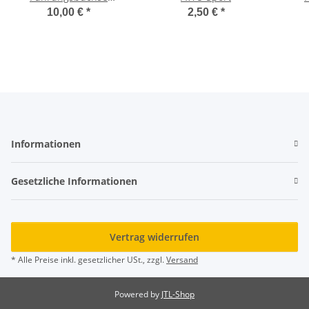
Vordergabel - Premium
Vor
10,00 €
*
2,50 €
*
Informationen
Gesetzliche Informationen
Vertrag widerrufen
* Alle Preise inkl. gesetzlicher USt., zzgl.
Versand
Powered by
JTL-Shop