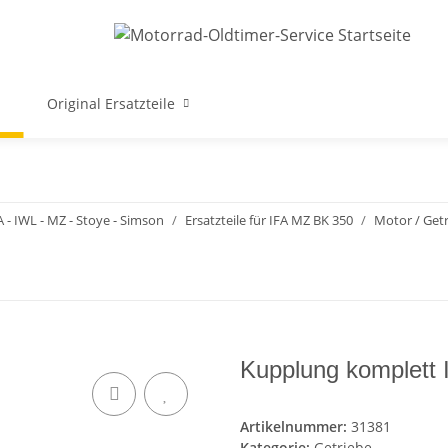
Original Ersatzteile
A - IWL - MZ - Stoye - Simson
Ersatzteile für IFA MZ BK 350
Motor / Getr
Kupplung komplett 
Artikelnummer:
31381
Kategorie:
Getriebe