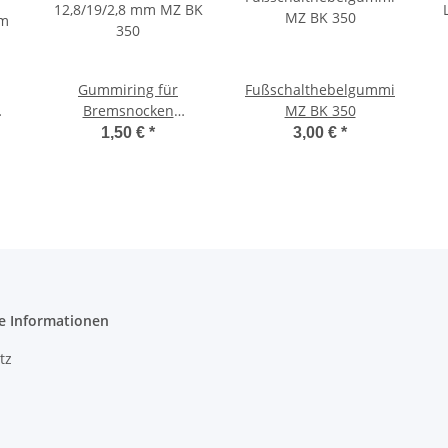
Gummiring für
Fußschalthebelgummi
Bremsnocken
MZ BK 350
mm
12,8/19/2,8 mm MZ BK
1,50 €
*
3,00 €
*
350
e Informationen
tz