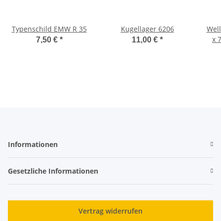
Typenschild EMW R 35
Kugellager 6206
Well
x 
7,50 €
*
11,00 €
*
Informationen
Gesetzliche Informationen
Vertrag widerrufen