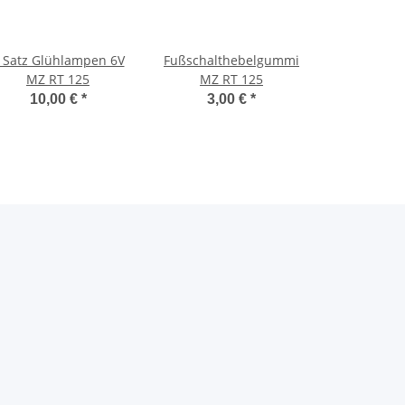
 Satz Glühlampen 6V
Fußschalthebelgummi
MZ RT 125
MZ RT 125
10,00 €
*
3,00 €
*