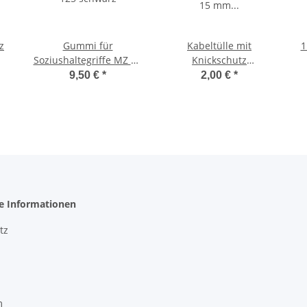
z
Gummi für
Kabeltülle mit
1
Soziushaltegriffe MZ RT
Knickschutz
125 schwarz
Durchmesser 15 mm /
9,50 €
*
2,00 €
*
15 mm lang für IFA MZ
RT 125
he Informationen
tz
m