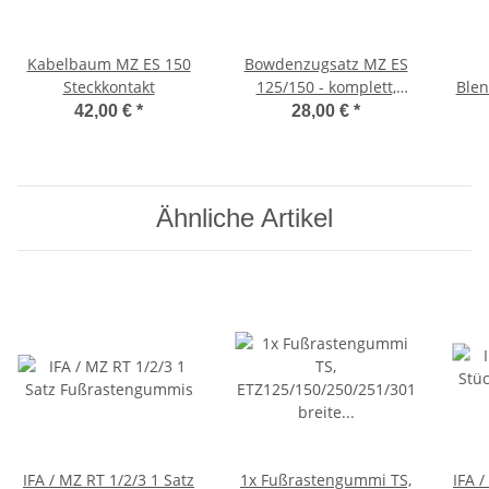
Kabelbaum MZ ES 150
Bowdenzugsatz MZ ES
Steckkontakt
125/150 - komplett,
Blen
schwarz Flachlenker
42,00 €
*
28,00 €
*
Ähnliche Artikel
IFA / MZ RT 1/2/3 1 Satz
1x Fußrastengummi TS,
IFA /