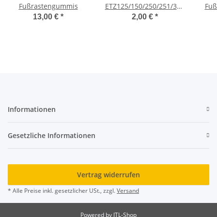
Fußrastengummis
ETZ125/150/250/251/301
Fuß
breite Rippen
13,00 €
*
2,00 €
*
Informationen
Gesetzliche Informationen
Vertrag widerrufen
* Alle Preise inkl. gesetzlicher USt., zzgl.
Versand
Powered by
JTL-Shop