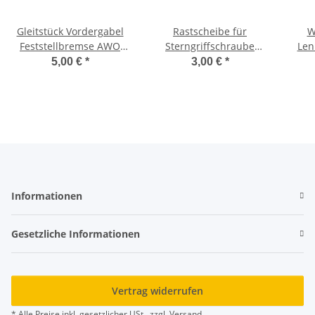
Gleitstück Vordergabel
Rastscheibe für
W
Feststellbremse AWO
Sterngriffschraube
Len
S/T
Telegabel AWO Touren
Reib
5,00 €
*
3,00 €
*
und AWO Sport
Informationen
Gesetzliche Informationen
Vertrag widerrufen
* Alle Preise inkl. gesetzlicher USt., zzgl.
Versand