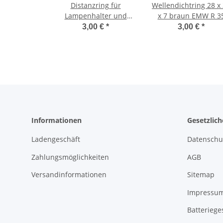
Distanzring für
Wellendichtring 28 x
Lampenhalter und
x 7 braun EMW R 3
untere Verkleidung
3,00 €
*
3,00 €
*
EMW - R 35
Informationen
Gesetzlic
Ladengeschäft
Datenschu
Zahlungsmöglichkeiten
AGB
Versandinformationen
Sitemap
Impressu
Batteriege