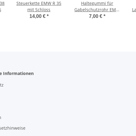
 38
Steuerkette EMW R 35
Haltegummi für
5
mit Schloss
Gabelschutzrohr EMW
La
R35
14,00 €
*
7,00 €
*
he Informationen
tz
m
setzhinweise