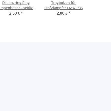
Distanzring Ring
Tragbolzen für
mpenhalter - seitlich
Stoßdämpfer EMW R35
EMW - R 35
2,50 €
*
2,00 €
*