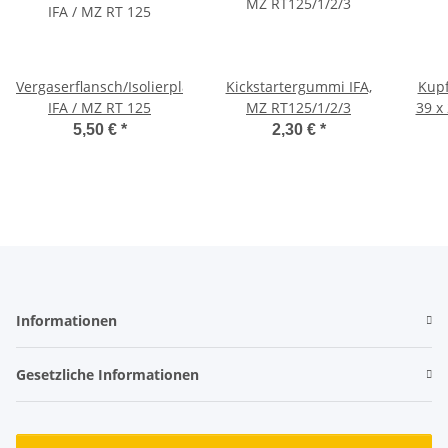
Vergaserflansch/Isolierplatte
Kickstartergummi IFA,
Kupf
IFA / MZ RT 125
MZ RT125/1/2/3
39 x
5,50 €
*
2,30 €
*
Informationen
Gesetzliche Informationen