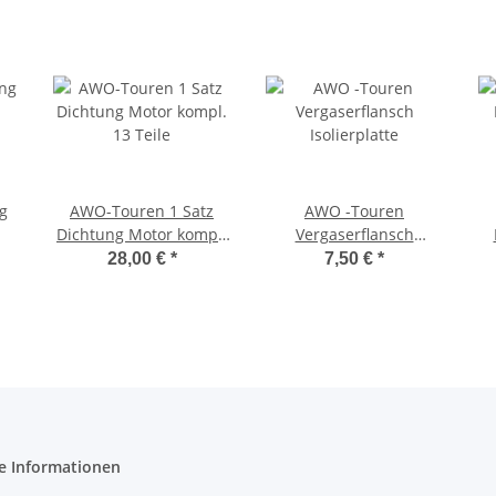
g
AWO-Touren 1 Satz
AWO -Touren
Dichtung Motor kompl.
Vergaserflansch
13 Teile
Isolierplatte
28,00 €
*
7,50 €
*
e Informationen