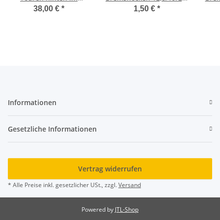
Tausch
mm AWO Touren
38,00 €
*
1,50 €
*
Informationen
Gesetzliche Informationen
Vertrag widerrufen
* Alle Preise inkl. gesetzlicher USt., zzgl.
Versand
Powered by
JTL-Shop