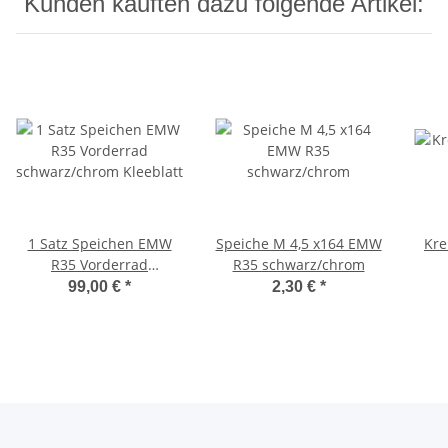
Kunden kauften dazu folgende Artikel:
1 Satz Speichen EMW
Speiche M 4,5 x164 EMW
Kre
R35 Vorderrad
R35 schwarz/chrom
schwarz/chrom Kleeblatt
99,00 €
*
2,30 €
*